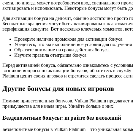
счета, но иногда может потребоваться ввод специального пром
активировать и использовать. Некоторые бонусы могут быть д
Для активации бонуса на депозит, обычно достаточно просто п
Бесплатные вращения могут быть активированы как автоматичес
верификация аккаунта. Вот несколько ключевых моментов, кот
Проверьте наличие промокода для активации бонуса.
Убедитесь, что вы выполнили все условия для получения 
Обратите внимание на сроки действия бонуса.
Изучите правила отыгрыша бонуса.
Перед активацией бонуса, обязательно ознакомьтесь с условия
возникли вопросы по активации бонусов, обратитесь в службу 
Platinum ценит своих игроков и стремится сделать процесс ак
Другие бонусы для новых игроков
Помимо приветственных бонусов, Vulkan Platinum предлагает 
преимущества для начала игры. Узнайте больше о них!
Бездепозитные бонусы: играйте без вложений
Бездепозитные бонусы в Vulkan Platinum – это уникальная воз