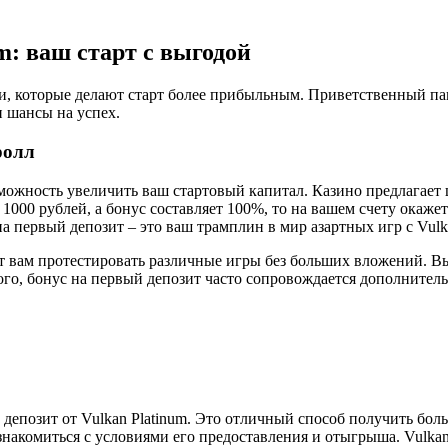
m: ваш старт с выгодой
и, которые делают старт более прибыльным. Приветственный пак
 шансы на успех.
ролл
озможность увеличить ваш стартовый капитал. Казино предлагает
1000 рублей, а бонус составляет 100%, то на вашем счету окажет
 первый депозит – это ваш трамплин в мир азартных игр с Vulka
ет вам протестировать различные игры без больших вложений. В
того, бонус на первый депозит часто сопровождается дополните
депозит от Vulkan Platinum. Это отличный способ получить боль
накомиться с условиями его предоставления и отыгрыша. Vulkan 