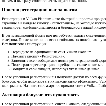
шагам, и вы сразу сможете начать играть с выгодой.
Простая регистрация: шаг за шагом
Регистрация в Vulkan Platinum – это быстрый и простой процес
странице вы найдете кнопку «Регистрация», на которую нужно 
гарантирует конфиденциальность и безопасность вашей инфор
В регистрационной форме вам потребуется указать следующие д
телефона. После заполнения всех необходимых полей, вам нуж
Вот пошаговая инструкция:
Перейдите на официальный сайт Vulkan Platinum.
Нажмите кнопку «Регистрация».
Заполните все необходимые поля в регистрационной фор
Подтвердите регистрацию, перейдя по ссылке в письме.
Войдите в свой аккаунт, используя указанные данные.
После успешной регистрации вы получите доступ ко всем функ
бонусов, чтобы использовать их максимально эффективно. Vulk
выигрывать. Начните свое азартное приключение с Vulkan Plati
Активация бонусов: что нужно знать
После успешной регистрации в Vulkan Platinum, следующим ш