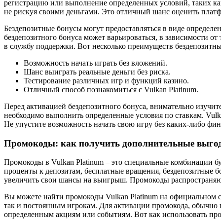
регистрацию или выполнение определенных условий, таких как
не рискуя своими деньгами. Это отличный шанс оценить платфо
Бездепозитные бонусы могут предоставляться в виде определе
бездепозитного бонуса может варьироваться, в зависимости о
в службу поддержки. Вот несколько преимуществ бездепозитны
Возможность начать играть без вложений.
Шанс выиграть реальные деньги без риска.
Тестирование различных игр и функций казино.
Отличный способ познакомиться с Vulkan Platinum.
Перед активацией бездепозитного бонуса, внимательно изучит
необходимо выполнить определенные условия по ставкам. Vulk
Не упустите возможность начать свою игру без каких-либо фи
Промокоды: как получить дополнительные выго
Промокоды в Vulkan Platinum – это специальные комбинации б
проценты к депозитам, бесплатные вращения, бездепозитные б
увеличить свои шансы на выигрыш. Промокоды распространяютс
Вы можете найти промокоды Vulkan Platinum на официальном с
так и постоянным игрокам. Для активации промокода, обычно 
определенным акциям или событиям. Вот как использовать пр