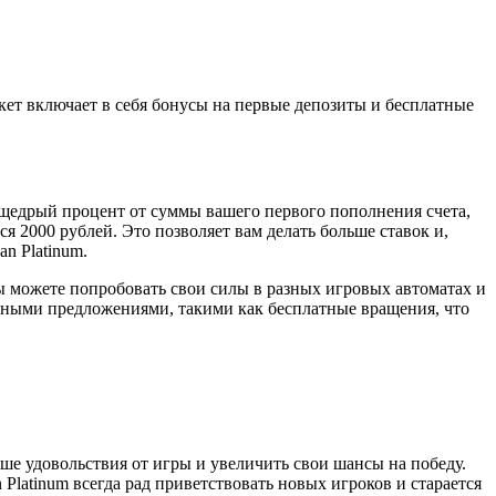
ет включает в себя бонусы на первые депозиты и бесплатные
 щедрый процент от суммы вашего первого пополнения счета,
ся 2000 рублей. Это позволяет вам делать больше ставок и,
n Platinum.
ы можете попробовать свои силы в разных игровых автоматах и
льными предложениями, такими как бесплатные вращения, что
ше удовольствия от игры и увеличить свои шансы на победу.
Platinum всегда рад приветствовать новых игроков и старается