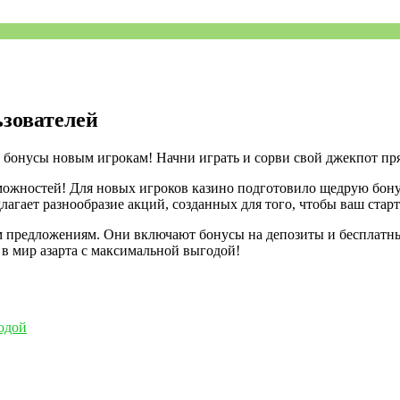
ьзователей
бонусы новым игрокам! Начни играть и сорви свой джекпот пря
озможностей! Для новых игроков казино подготовило щедрую бон
длагает разнообразие акций, созданных для того, чтобы ваш ст
 предложениям. Они включают бонусы на депозиты и бесплатные
 в мир азарта с максимальной выгодой!
годой