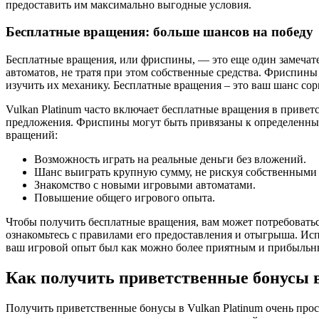
предоставить им максимально выгодные условия.
Бесплатные вращения: больше шансов на победу
Бесплатные вращения, или фриспины, — это еще один замечате
автоматов, не тратя при этом собственные средства. Фриспин
изучить их механику. Бесплатные вращения – это ваш шанс сор
Vulkan Platinum часто включает бесплатные вращения в привет
предложения. Фриспины могут быть привязаны к определенным
вращений:
Возможность играть на реальные деньги без вложений.
Шанс выиграть крупную сумму, не рискуя собственными 
Знакомство с новыми игровыми автоматами.
Повышение общего игрового опыта.
Чтобы получить бесплатные вращения, вам может потребоватьс
ознакомьтесь с правилами его предоставления и отыгрыша. Исп
ваш игровой опыт был как можно более приятным и прибыльн
Как получить приветственные бонусы в
Получить приветственные бонусы в Vulkan Platinum очень про