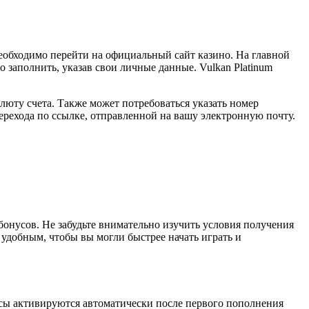
 необходимо перейти на официальный сайт казино. На главной
 заполнить, указав свои личные данные. Vulkan Platinum
люту счета. Также может потребоваться указать номер
ерехода по ссылке, отправленной на вашу электронную почту.
онусов. Не забудьте внимательно изучить условия получения
 удобным, чтобы вы могли быстрее начать играть и
усы активируются автоматически после первого пополнения