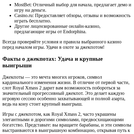
MostBet: Отличный выбор для начала, предлагает демо и
игру на деньги.
Casino.ru: Предоставляет обзоры, отзывы и возможность
играть бесплатно.
Другие лицензированные онлайн-казино,
предлагающие игры от Endorphina.
Всегда проверяйте условия и правила выбранного казино
перед началом игры. Удачи в охоте за джекпотом!
Факты о джекпотах: Удача и крупные
выигрыши
Джекпоты — это мечта многих игроков, символ
кардинального изменения жизни. В отличие от первой части,
слот Royal Xmass 2 дарит вам возможность побороться за
значительный прогрессивный джекпот. Это делает каждую
игровую сессию особенно захватывающей и полной азарта,
ведь на кону стоит крупный выигрыш.
Игры с джекпотом, как Royal Xmass 2, часто украшены
элегантными и дорогими символами, предвосхищающими
богатство. Представьте: вы вращаете барабаны, и эти символы
выстраиваются в выигрышную комбинацию, открывая путь к