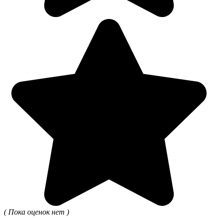
( Пока оценок нет )