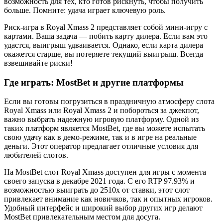
возможность для тех, кто готов рискнуть, чтобы получить
больше. Помните: удача играет ключевую роль.
Риск-игра в Royal Xmass 2 представляет собой мини-игру с
картами. Ваша задача — побить карту дилера. Если вам это
удастся, выигрыш удваивается. Однако, если карта дилера
окажется старше, вы потеряете текущий выигрыш. Всегда
взвешивайте риски!
Где играть: MostBet и другие платформы
Если вы готовы погрузиться в праздничную атмосферу слота
Royal Xmass или Royal Xmass 2 и побороться за джекпот,
важно выбрать надежную игровую платформу. Одной из
таких платформ является MostBet, где вы можете испытать
свою удачу как в демо-режиме, так и в игре на реальные
деньги. Этот оператор предлагает отличные условия для
любителей слотов.
На MostBet слот Royal Xmass доступен для игры с момента
своего запуска в декабре 2021 года. С его RTP 97.93% и
возможностью выиграть до 2510x от ставки, этот слот
привлекает внимание как новичков, так и опытных игроков.
Удобный интерфейс и широкий выбор других игр делают
MostBet привлекательным местом для досуга.