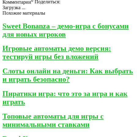
0
Комментарии
Поделиться:
Загрузка ...
Похожие материалы
Sweet Bonanza – демо-игра с бонусами
для новых игроков
Игровые автоматы демо версия:
тестируй игры без вложений
Слоты онлайн на деньги: Как выбрать
и играть безопасно?
Пиратики игра: что это за игра и как
играть
Топовые автоматы для игры с
минимальными ставками