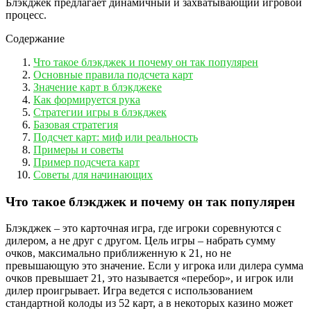
Блэкджек предлагает динамичный и захватывающий игровой
процесс.
Содержание
Что такое блэкджек и почему он так популярен
Основные правила подсчета карт
Значение карт в блэкджеке
Как формируется рука
Стратегии игры в блэкджек
Базовая стратегия
Подсчет карт: миф или реальность
Примеры и советы
Пример подсчета карт
Советы для начинающих
Что такое блэкджек и почему он так популярен
Блэкджек – это карточная игра, где игроки соревнуются с
дилером, а не друг с другом. Цель игры – набрать сумму
очков, максимально приближенную к 21, но не
превышающую это значение. Если у игрока или дилера сумма
очков превышает 21, это называется «перебор», и игрок или
дилер проигрывает. Игра ведется с использованием
стандартной колоды из 52 карт, а в некоторых казино может