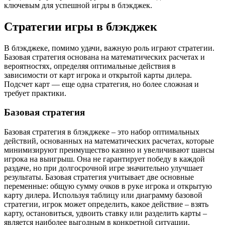
ключевым для успешной игры в блэкджек.
Стратегии игры в блэкджек
В блэкджеке, помимо удачи, важную роль играют стратегии.
Базовая стратегия основана на математических расчетах и
вероятностях, определяя оптимальные действия в
зависимости от карт игрока и открытой карты дилера.
Подсчет карт — еще одна стратегия, но более сложная и
требует практики.
Базовая стратегия
Базовая стратегия в блэкджеке – это набор оптимальных
действий, основанных на математических расчетах, которые
минимизируют преимущество казино и увеличивают шансы
игрока на выигрыш. Она не гарантирует победу в каждой
раздаче, но при долгосрочной игре значительно улучшает
результаты. Базовая стратегия учитывает две основные
переменные: общую сумму очков в руке игрока и открытую
карту дилера. Используя таблицу или диаграмму базовой
стратегии, игрок может определить, какое действие – взять
карту, остановиться, удвоить ставку или разделить карты –
является наиболее выгодным в конкретной ситуации.