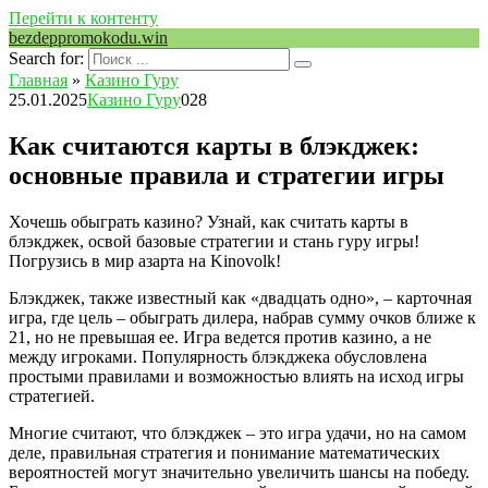
Перейти к контенту
bezdeppromokodu.win
Search for:
Главная
»
Казино Гуру
25.01.2025
Казино Гуру
0
28
Как считаются карты в блэкджек:
основные правила и стратегии игры
Хочешь обыграть казино? Узнай, как считать карты в
блэкджек, освой базовые стратегии и стань гуру игры!
Погрузись в мир азарта на Kinovolk!
Блэкджек, также известный как «двадцать одно», – карточная
игра, где цель – обыграть дилера, набрав сумму очков ближе к
21, но не превышая ее. Игра ведется против казино, а не
между игроками. Популярность блэкджека обусловлена
простыми правилами и возможностью влиять на исход игры
стратегией.
Многие считают, что блэкджек – это игра удачи, но на самом
деле, правильная стратегия и понимание математических
вероятностей могут значительно увеличить шансы на победу.