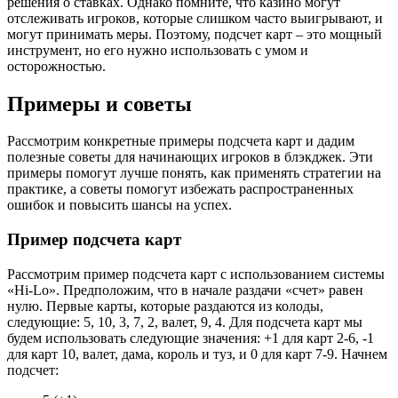
решения о ставках. Однако помните, что казино могут
отслеживать игроков, которые слишком часто выигрывают, и
могут принимать меры. Поэтому, подсчет карт – это мощный
инструмент, но его нужно использовать с умом и
осторожностью.
Примеры и советы
Рассмотрим конкретные примеры подсчета карт и дадим
полезные советы для начинающих игроков в блэкджек. Эти
примеры помогут лучше понять, как применять стратегии на
практике, а советы помогут избежать распространенных
ошибок и повысить шансы на успех.
Пример подсчета карт
Рассмотрим пример подсчета карт с использованием системы
«Hi-Lo». Предположим, что в начале раздачи «счет» равен
нулю. Первые карты, которые раздаются из колоды,
следующие: 5, 10, 3, 7, 2, валет, 9, 4. Для подсчета карт мы
будем использовать следующие значения: +1 для карт 2-6, -1
для карт 10, валет, дама, король и туз, и 0 для карт 7-9. Начнем
подсчет: