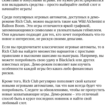
сюжетами и бонусными играми. Не нужно регистрироваться
или вкладывать средства – просто выбирайте любой слот и
начинайте играть!
Среди популярных игровых автоматов, доступных в демо-
режиме Rich Club, можно выделить такие как Wild Alchemist и
Balloon Boom. Эти игры отличаются яркой графикой,
запоминающимися символами и увлекательным геймплеем.
Они идеально подходят для тех, кто хочет попробовать что-то
новое и интересное, не рискуя своими деньгами.
Если вы предпочитаете классические игровые автоматы, то в
Rich Club вы найдете множество вариантов с простыми
правилами и высокими шансами на выигрыш. Например, вы
можете попробовать свою удачу в BlackJack или других
известных играх. Демо-режим позволяет вам изучить
особенности каждой игры без каких-либо финансовых
рисков.
Кроме того, Rich Club регулярно пополняет свой каталог
новыми игровыми автоматами, так что вам всегда будет что
попробовать. Следите за обновлениями, чтобы не пропустить
новые захватывающие игры. Демо-режим – это отличный
способ быть в курсе последних новинок и найти свой
любимый слот.