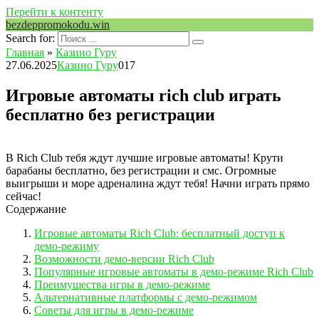
Перейти к контенту
bezdeppromokodu.win
Search for:
Главная
»
Казино Гуру
27.06.2025
Казино Гуру
0
17
Игровые автоматы rich club играть
бесплатно без регистрации
В Rich Club тебя ждут лучшие игровые автоматы! Крути
барабаны бесплатно, без регистрации и смс. Огромные
выигрыши и море адреналина ждут тебя! Начни играть прямо
сейчас!
Содержание
Игровые автоматы Rich Club: бесплатный доступ к
демо-режиму
Возможности демо-версии Rich Club
Популярные игровые автоматы в демо-режиме Rich Club
Преимущества игры в демо-режиме
Альтернативные платформы с демо-режимом
Советы для игры в демо-режиме