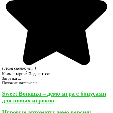
( Пока оценок нет )
0
Комментарии
Поделиться:
Загрузка ...
Похожие материалы
Sweet Bonanza – демо-игра с бонусами
для новых игроков
Игровые автоматы демо версия: