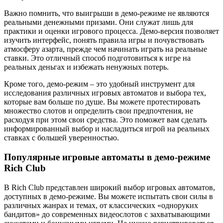
Важно помнить, что выигрыши в демо-режиме не являются
реальными денежными призами. Они служат лишь для
практики и оценки игрового процесса. Демо-версия позволяет
изучить интерфейс, понять правила игры и почувствовать
атмосферу азарта, прежде чем начинать играть на реальные
ставки. Это отличный способ подготовиться к игре на
реальных деньгах и избежать ненужных потерь.
Кроме того, демо-режим – это удобный инструмент для
исследования различных игровых автоматов и выбора тех,
которые вам больше по душе. Вы можете протестировать
множество слотов и определить свои предпочтения, не
расходуя при этом свои средства. Это поможет вам сделать
информированный выбор и насладиться игрой на реальных
ставках с большей уверенностью.
Популярные игровые автоматы в демо-режиме
Rich Club
В Rich Club представлен широкий выбор игровых автоматов,
доступных в демо-режиме. Вы можете испытать свои силы в
различных жанрах и темах, от классических «одноруких
бандитов» до современных видеослотов с захватывающими