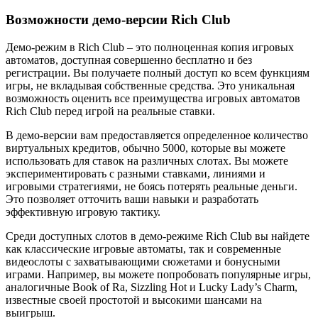
Возможности демо-версии Rich Club
Демо-режим в Rich Club – это полноценная копия игровых
автоматов, доступная совершенно бесплатно и без
регистрации. Вы получаете полный доступ ко всем функциям
игры, не вкладывая собственные средства. Это уникальная
возможность оценить все преимущества игровых автоматов
Rich Club перед игрой на реальные ставки.
В демо-версии вам предоставляется определенное количество
виртуальных кредитов, обычно 5000, которые вы можете
использовать для ставок на различных слотах. Вы можете
экспериментировать с разными ставками, линиями и
игровыми стратегиями, не боясь потерять реальные деньги.
Это позволяет отточить ваши навыки и разработать
эффективную игровую тактику.
Среди доступных слотов в демо-режиме Rich Club вы найдете
как классические игровые автоматы, так и современные
видеослоты с захватывающими сюжетами и бонусными
играми. Например, вы можете попробовать популярные игры,
аналогичные Book of Ra, Sizzling Hot и Lucky Lady’s Charm,
известные своей простотой и высокими шансами на
выигрыш.