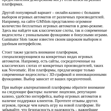
платформах.
Другой популярный вариант – онлайн-казино с большим
выбором игровых автоматов от различных производителей.
Например, на сайте GMSlots представлено огромное
количество бесплатных игровых автоматов в демо-режиме.
Здесь вы найдете как классические слоты, так и современные
видеослоты с уникальными функциями и бонусными играми.
Gaminator Slots также известен своим широким выбором и
удобным интерфейсом.
Стоит также уделить внимание платформам,
специализирующимся на конкретных видах игровых
автоматов. Например, есть сайты, сосредоточенные на
классических слотах от конкретных производителей, таких
как Novomatic. Или платформы, предлагающие только
современные видеослоты с 3D-графикой и инновационными
функциями. Выбор зависит от ваших предпочтений.
При выборе альтернативной платформы обратите внимание
на следующие факторы: наличие лицензии, репутацию
казино, удобство интерфейса, выбор игровых автоматов и
наличие поддержки клиентов. Прочтите отзывы других
игроков, прежде чем начать игру на новой платформе. Не
забывайте, что безопасность и надежность – важнейшие