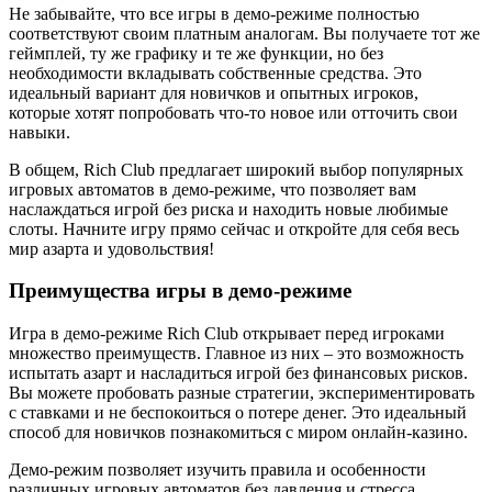
Не забывайте, что все игры в демо-режиме полностью
соответствуют своим платным аналогам. Вы получаете тот же
геймплей, ту же графику и те же функции, но без
необходимости вкладывать собственные средства. Это
идеальный вариант для новичков и опытных игроков,
которые хотят попробовать что-то новое или отточить свои
навыки.
В общем, Rich Club предлагает широкий выбор популярных
игровых автоматов в демо-режиме, что позволяет вам
наслаждаться игрой без риска и находить новые любимые
слоты. Начните игру прямо сейчас и откройте для себя весь
мир азарта и удовольствия!
Преимущества игры в демо-режиме
Игра в демо-режиме Rich Club открывает перед игроками
множество преимуществ. Главное из них – это возможность
испытать азарт и насладиться игрой без финансовых рисков.
Вы можете пробовать разные стратегии, экспериментировать
с ставками и не беспокоиться о потере денег. Это идеальный
способ для новичков познакомиться с миром онлайн-казино.
Демо-режим позволяет изучить правила и особенности
различных игровых автоматов без давления и стресса,