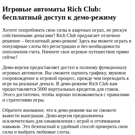
Игровые автоматы Rich Club:
бесплатный доступ к демо-режиму
Хотите попробовать свои силы в азартных играх, не рискуя
собственными деньгами? Rich Club предлагает отличное
решение – бесплатный демо-режим! Здесь вы можете играть в
популярные слоты без регистрации и без необходимости
пополнения счета. Начните свое игровое путешествие прямо
сейчас!
Демо-версия предоставляет доступ к полному функционалу
игровых автоматов. Вы сможете оценить графику, звуковое
сопровождение и игровой процесс, прежде чем переходить к
игре на реальные деньги. В демо-режиме Rich Club вам
предоставляется 5000 виртуальных кредитов для ставок.
Этого достаточно, чтобы хорошо познакомиться с правилами
и стратегиями игры.
Обратите внимание, что в демо-режиме вы не сможете
вывести выигрыши. Демо-версия предназначена
исключительно для ознакомления с игрой и оттачивания
навыков. Это безопасный и удобный способ проверить свои
силы и выбрать любимые слоты.