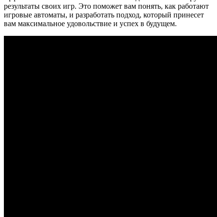
результаты своих игр. Это поможет вам понять, как работают
игровые автоматы, и разработать подход, который принесет
вам максимальное удовольствие и успех в будущем.